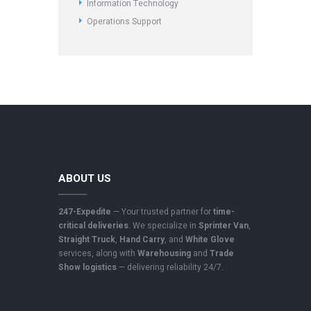
Information Technology
Operations Support
ABOUT US
247-Expedite
— Your trusted partner for
time-
critical deliveries
. We specialize in
Sprinter Van
,
Straight Truck
,
Hand Carry
, and
White Glove
services, along with
Warehousing
and
Trade
Show logistics
— delivering reliability 24/7.