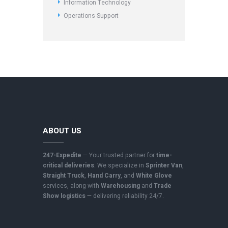
Information Technology
Operations Support
ABOUT US
247-Expedite
— Your trusted partner for
time-
critical deliveries
. We specialize in
Sprinter Van
,
Straight Truck
,
Hand Carry
, and
White Glove
services, along with
Warehousing
and
Trade
Show logistics
— delivering reliability 24/7.